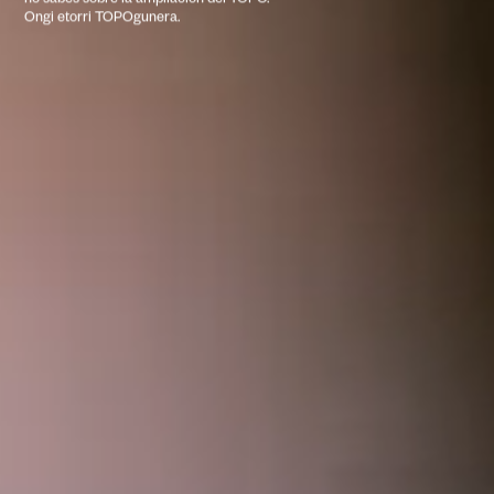
Ongi etorri TOPOgunera.