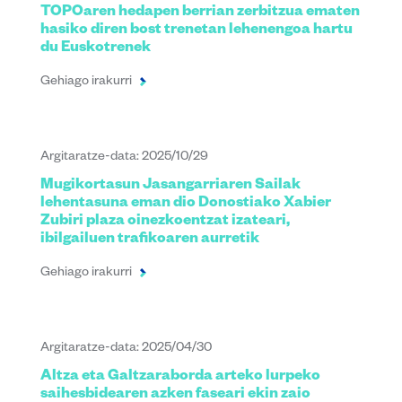
TOPOaren hedapen berrian zerbitzua ematen
hasiko diren bost trenetan lehenengoa hartu
du Euskotrenek
Gehiago irakurri
Argitaratze-data: 2025/10/29
Mugikortasun Jasangarriaren Sailak
lehentasuna eman dio Donostiako Xabier
Zubiri plaza oinezkoentzat izateari,
ibilgailuen trafikoaren aurretik
Gehiago irakurri
Argitaratze-data: 2025/04/30
Altza eta Galtzaraborda arteko lurpeko
saihesbidearen azken faseari ekin zaio