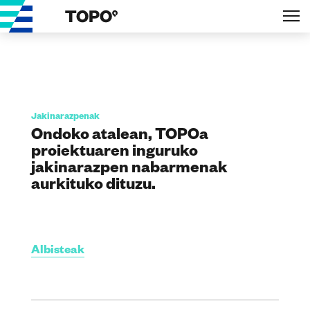
Jakinarazpenak
Ondoko atalean, TOPOa
proiektuaren inguruko
jakinarazpen nabarmenak
aurkituko dituzu.
Albisteak