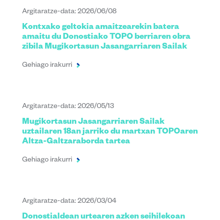
Argitaratze-data: 2026/06/08
Kontxako geltokia amaitzearekin batera
amaitu du Donostiako TOPO berriaren obra
zibila Mugikortasun Jasangarriaren Sailak
Gehiago irakurri
Argitaratze-data: 2026/05/13
Mugikortasun Jasangarriaren Sailak
uztailaren 18an jarriko du martxan TOPOaren
Altza-Galtzaraborda tartea
Gehiago irakurri
Argitaratze-data: 2026/03/04
Donostialdean urtearen azken seihilekoan