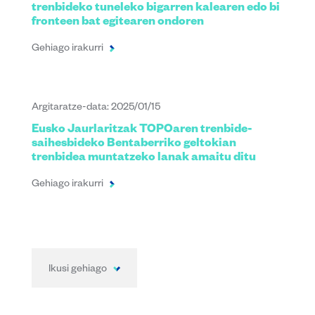
trenbideko tuneleko bigarren kalearen edo bi
fronteen bat egitearen ondoren
Gehiago irakurri
Argitaratze-data: 2025/01/15
Eusko Jaurlaritzak TOPOaren trenbide-
saihesbideko Bentaberriko geltokian
trenbidea muntatzeko lanak amaitu ditu
Gehiago irakurri
Ikusi gehiago